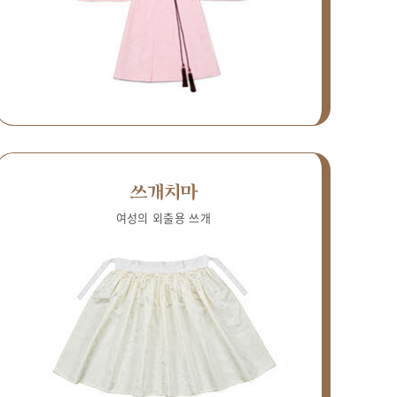
쓰개치마
여성의 외출용 쓰개