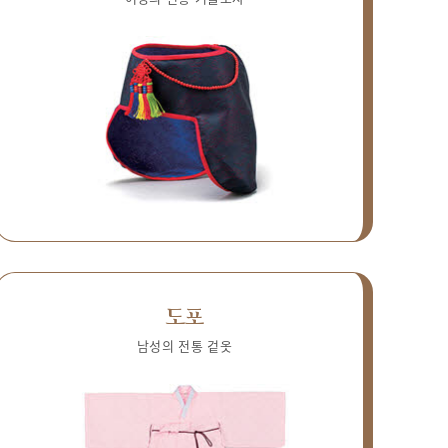
도포
남성의 전통 겉옷