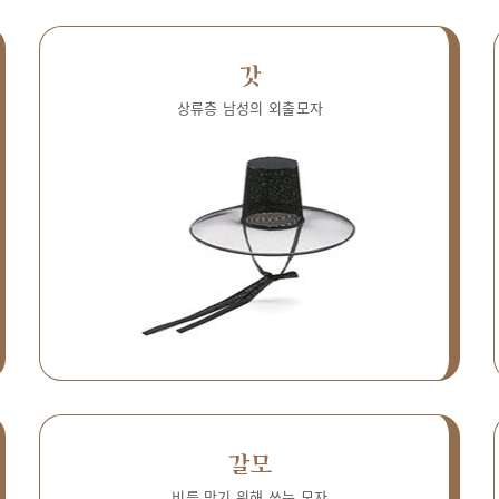
갓
상류층 남성의 외출모자
갈모
비를 막기 위해 쓰는 모자