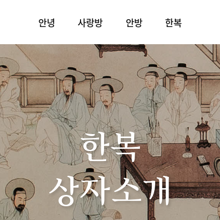
안녕
사랑방
안방
한복
한복
상자소개