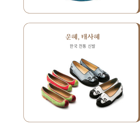
운혜, 태사혜
한국 전통 신발