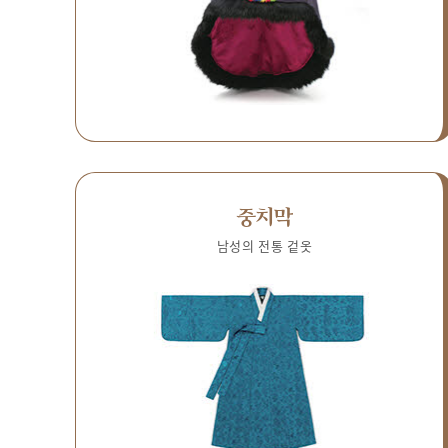
중치막
남성의 전통 겉옷