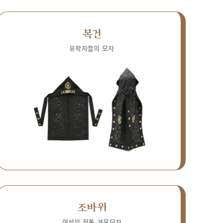
복건
유학자들의 모자
조바위
여성의 전통 겨울모자