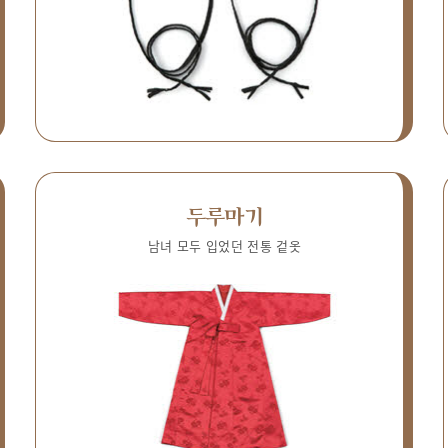
두루마기
남녀 모두 입었던 전통 겉옷