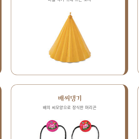
배씨댕기
배의 씨모양으로 장식한 머리끈