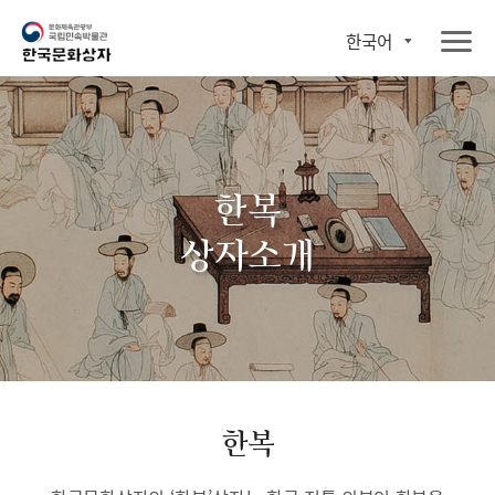
한국어
한복
상자소개
한복