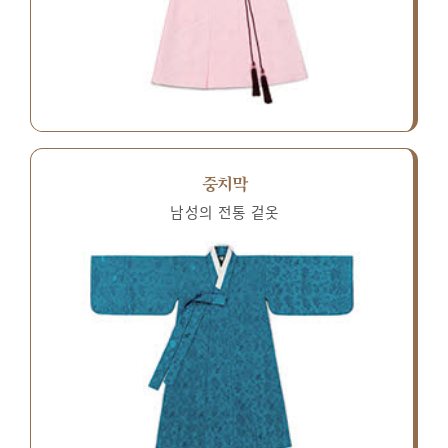
중치막
남성의 전통 겉옷