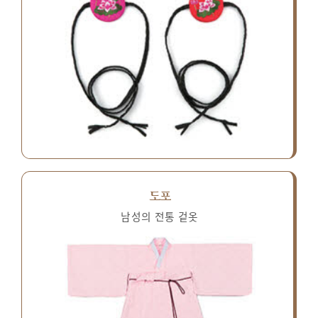
도포
남성의 전통 겉옷