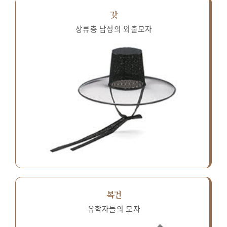
갓
상류층 남성의 외출모자
복건
유학자들의 모자