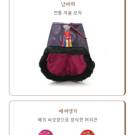
남바위
전통 겨울 모자
배씨댕기
배의 씨모양으로 장식한 머리끈