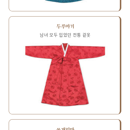
두루마기
남녀 모두 입었던 전통 겉옷
쓰개치마