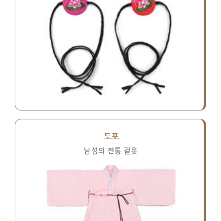
도포
남성의 전통 겉옷