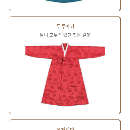
두루마기
남녀 모두 입었던 전통 겉옷
쓰개치마