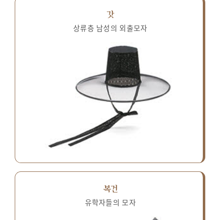
갓
상류층 남성의 외출모자
복건
유학자들의 모자