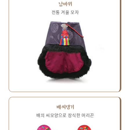
남바위
전통 겨울 모자
배씨댕기
배의 씨모양으로 장식한 머리끈