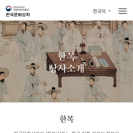
한국어
한복
상자소개
한복