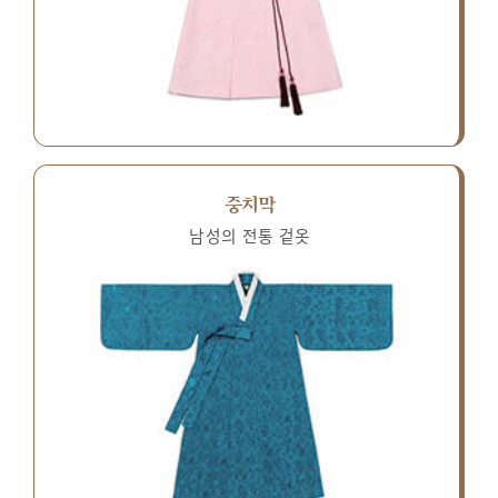
중치막
남성의 전통 겉옷