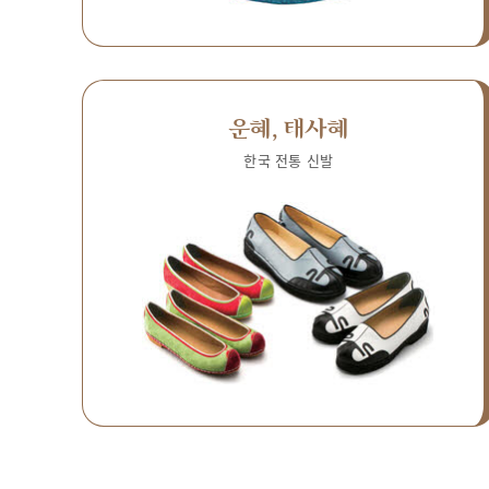
운혜, 태사혜
한국 전통 신발