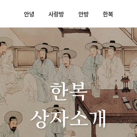
안녕
사랑방
안방
한복
한복
상자소개