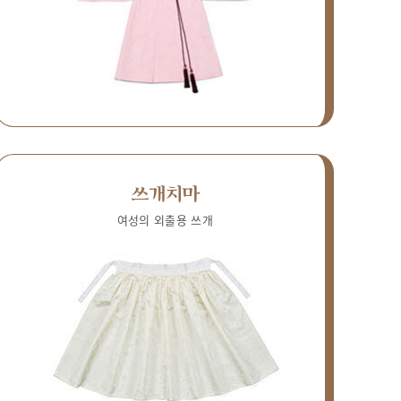
쓰개치마
여성의 외출용 쓰개