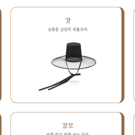
갓
상류층 남성의 외출모자
갈모
비를 막기 위해 쓰는 모자