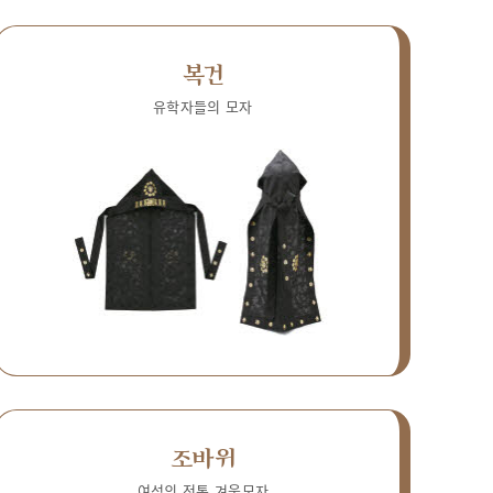
복건
유학자들의 모자
조바위
여성의 전통 겨울모자