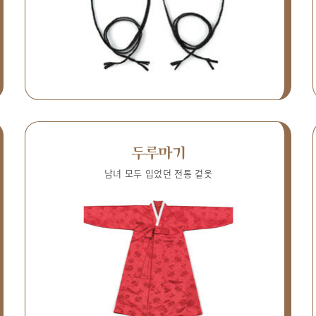
두루마기
남녀 모두 입었던 전통 겉옷