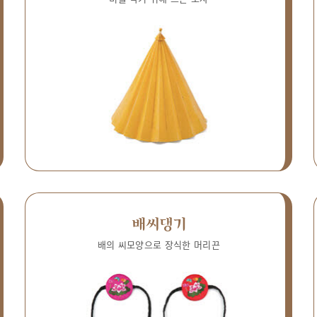
배씨댕기
배의 씨모양으로 장식한 머리끈