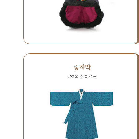
중치막
남성의 전통 겉옷