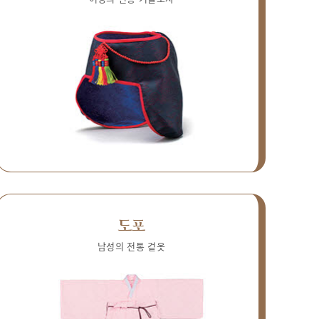
도포
남성의 전통 겉옷