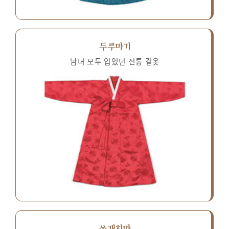
두루마기
남녀 모두 입었던 전통 겉옷
쓰개치마