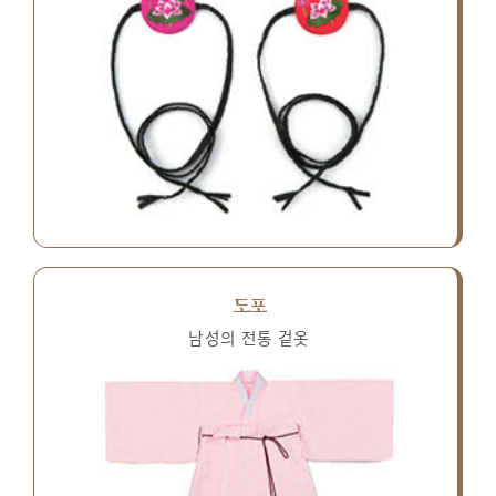
도포
남성의 전통 겉옷