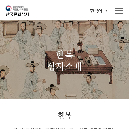
한국어
한복
상자소개
한복