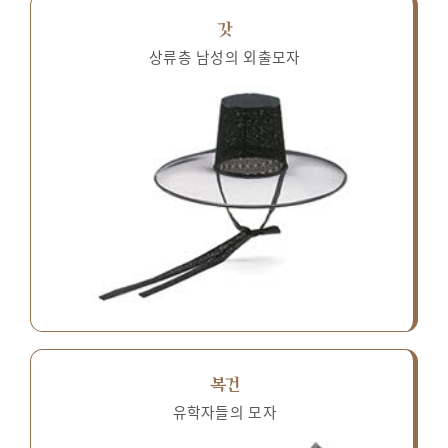
갓
상류층 남성의 외출모자
복건
유학자들의 모자