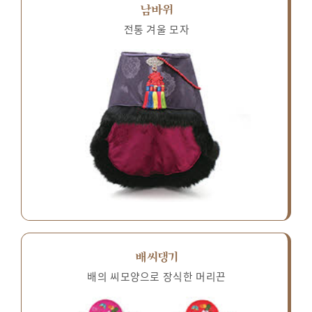
남바위
전통 겨울 모자
배씨댕기
배의 씨모양으로 장식한 머리끈