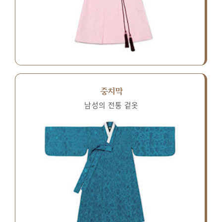
중치막
남성의 전통 겉옷