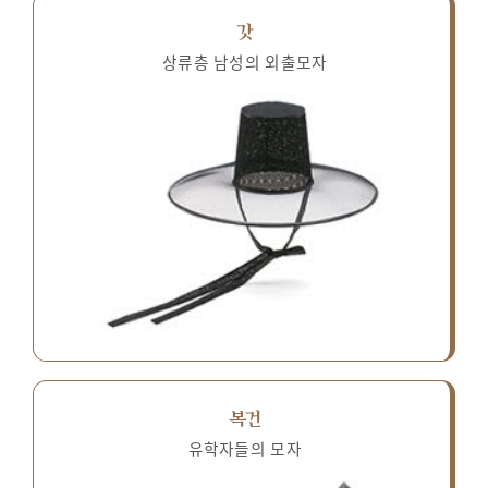
갓
상류층 남성의 외출모자
복건
유학자들의 모자