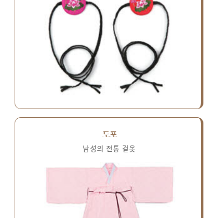
도포
남성의 전통 겉옷