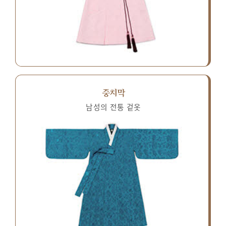
중치막
남성의 전통 겉옷