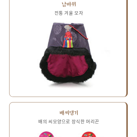
남바위
전통 겨울 모자
배씨댕기
배의 씨모양으로 장식한 머리끈