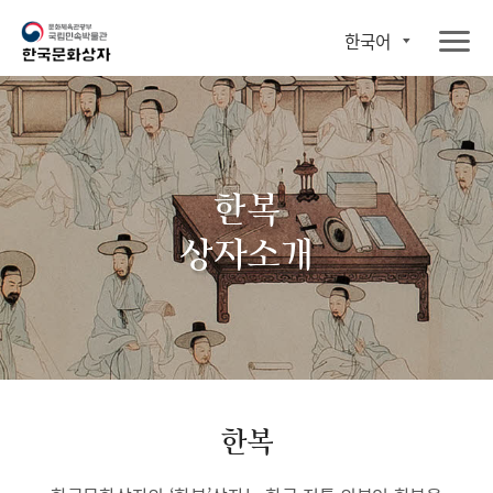
한국어
한복
상자소개
한복