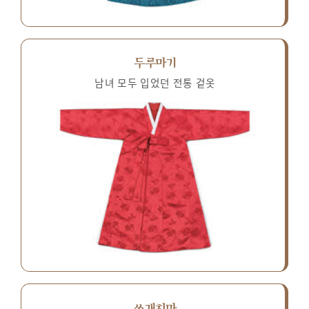
두루마기
남녀 모두 입었던 전통 겉옷
쓰개치마