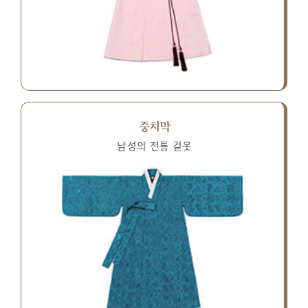
중치막
남성의 전통 겉옷