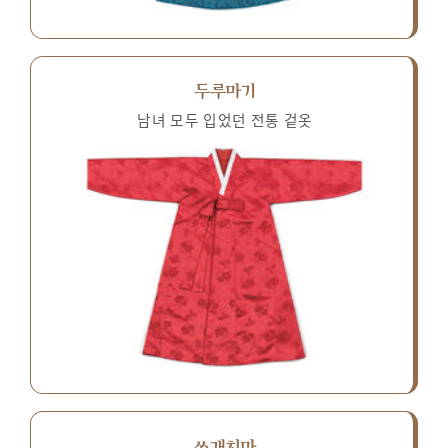
두루마기
남녀 모두 입었던 전통 겉옷
쓰개치마