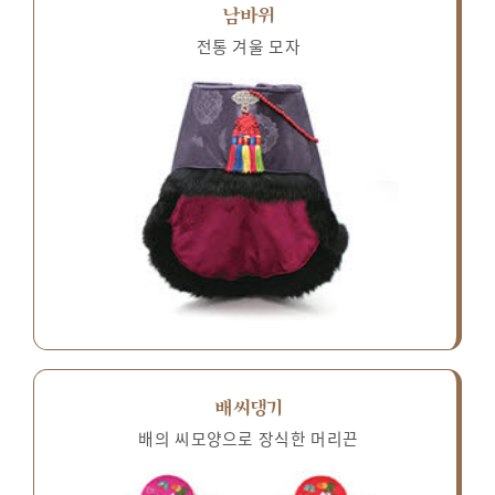
남바위
전통 겨울 모자
배씨댕기
배의 씨모양으로 장식한 머리끈