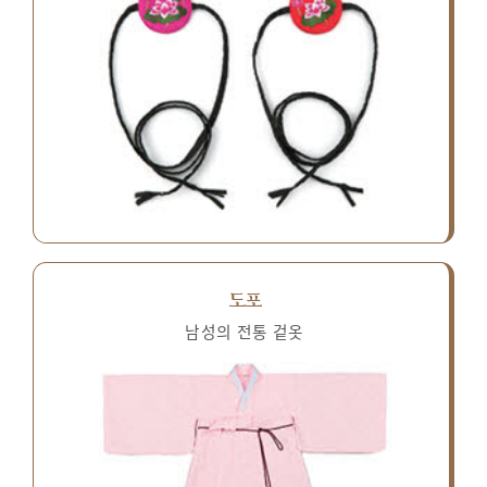
도포
남성의 전통 겉옷