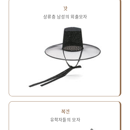
갓
상류층 남성의 외출모자
복건
유학자들의 모자