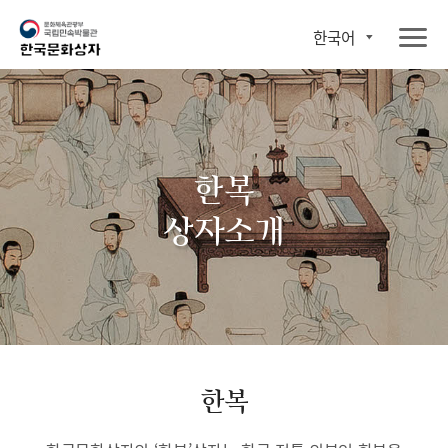
한국어
한복
상자소개
한복