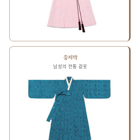
중치막
남성의 전통 겉옷