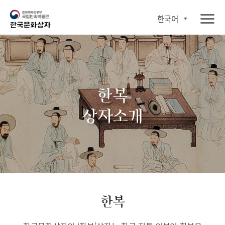
한국어
한복
상자소개
한복