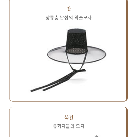
갓
상류층 남성의 외출모자
복건
유학자들의 모자