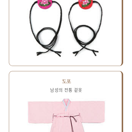
도포
남성의 전통 겉옷