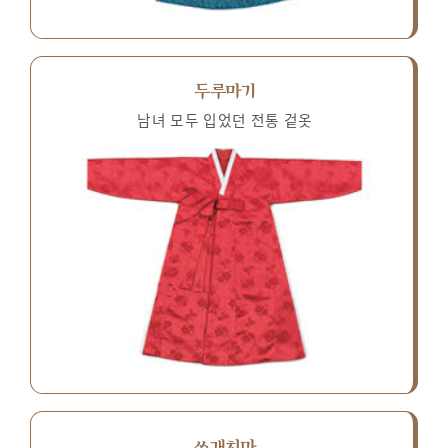
두루마기
남녀 모두 입었던 전통 겉옷
쓰개치마