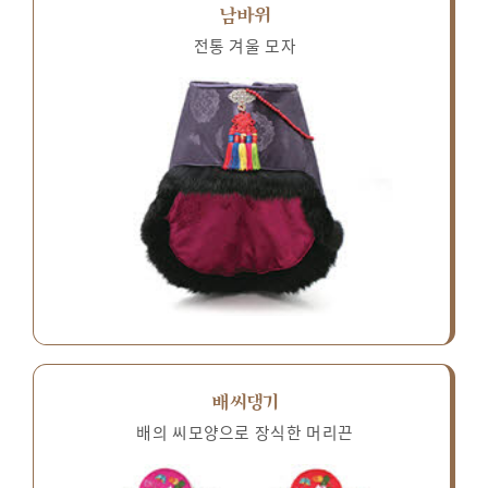
남바위
전통 겨울 모자
배씨댕기
배의 씨모양으로 장식한 머리끈