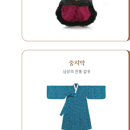
중치막
남성의 전통 겉옷