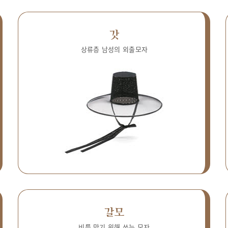
갓
상류층 남성의 외출모자
갈모
비를 막기 위해 쓰는 모자