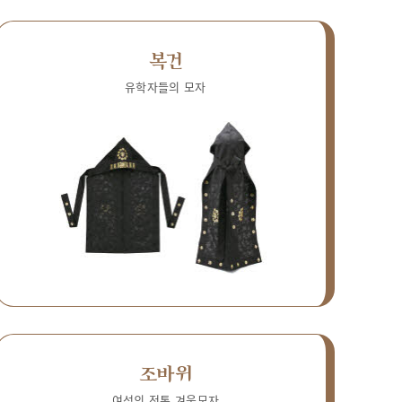
복건
유학자들의 모자
조바위
여성의 전통 겨울모자