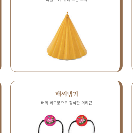
배씨댕기
배의 씨모양으로 장식한 머리끈