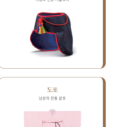
도포
남성의 전통 겉옷