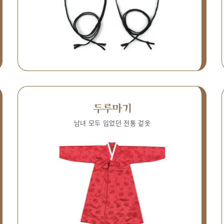
두루마기
남녀 모두 입었던 전통 겉옷