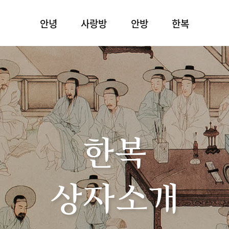
안녕
사랑방
안방
한복
한복
상자소개