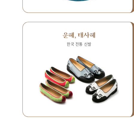
운혜, 태사혜
한국 전통 신발