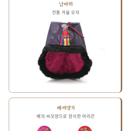
남바위
전통 겨울 모자
배씨댕기
배의 씨모양으로 장식한 머리끈