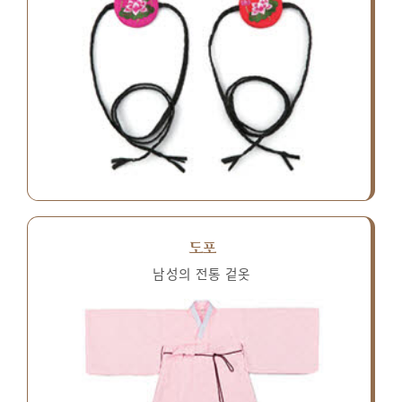
도포
남성의 전통 겉옷