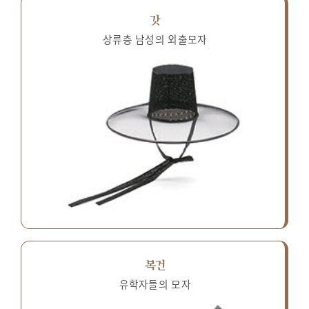
갓
상류층 남성의 외출모자
복건
유학자들의 모자