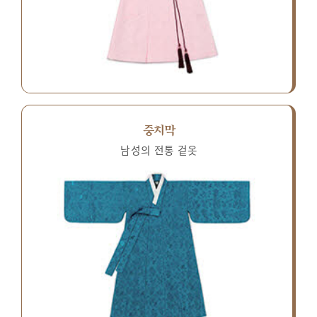
중치막
남성의 전통 겉옷