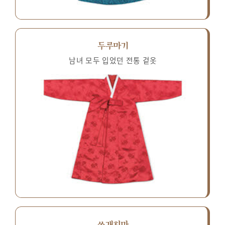
두루마기
남녀 모두 입었던 전통 겉옷
쓰개치마