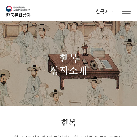
한국어
한복
상자소개
한복