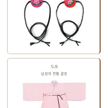
도포
남성의 전통 겉옷