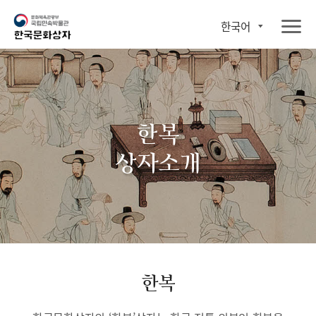
한국어
한복
상자소개
한복