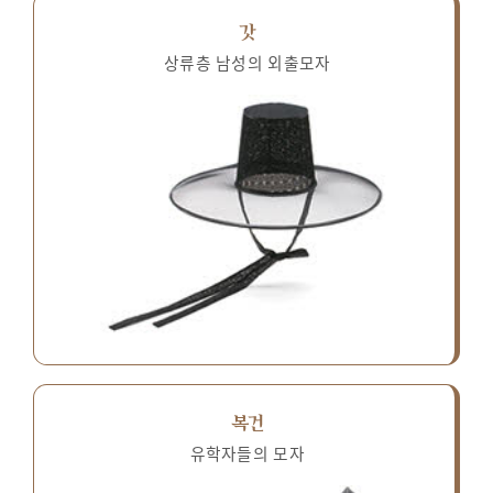
갓
상류층 남성의 외출모자
복건
유학자들의 모자