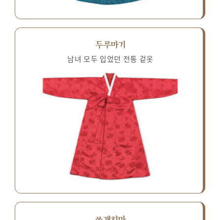
두루마기
남녀 모두 입었던 전통 겉옷
쓰개치마