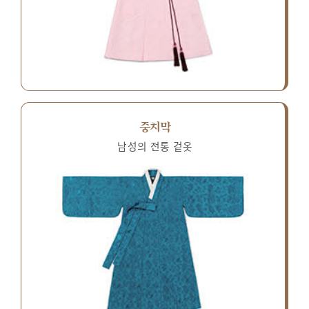
중치막
남성의 전통 겉옷