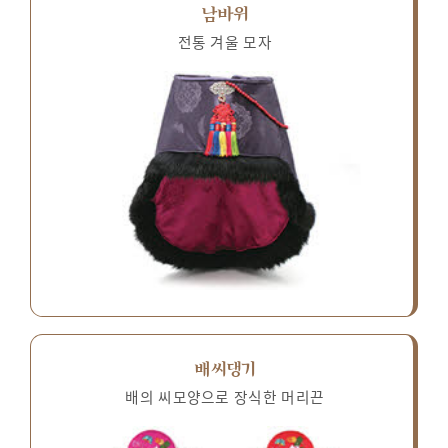
남바위
전통 겨울 모자
배씨댕기
배의 씨모양으로 장식한 머리끈