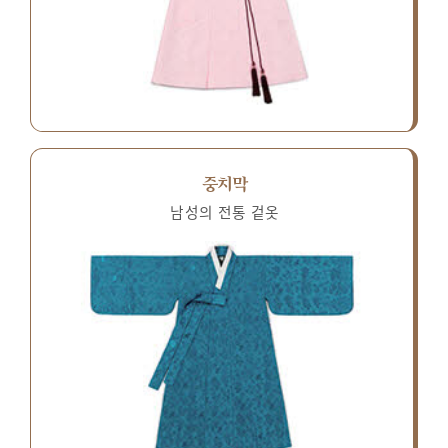
중치막
남성의 전통 겉옷