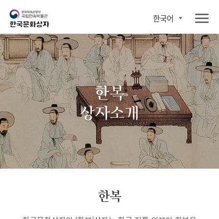
한국어
한복
상자소개
한복