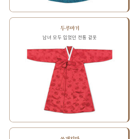
두루마기
남녀 모두 입었던 전통 겉옷
쓰개치마