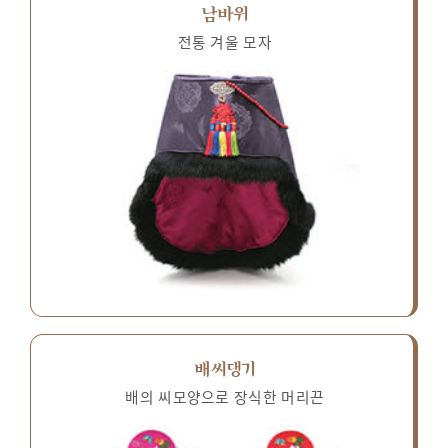
남바위
전통 겨울 모자
배씨댕기
배의 씨모양으로 장식한 머리끈