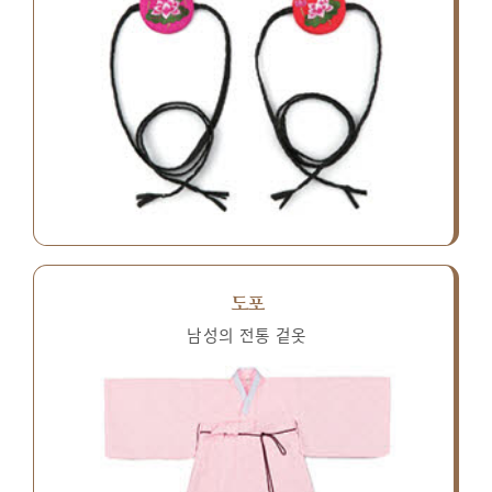
도포
남성의 전통 겉옷