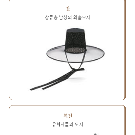
갓
상류층 남성의 외출모자
복건
유학자들의 모자