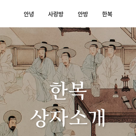
안녕
사랑방
안방
한복
한복
상자소개