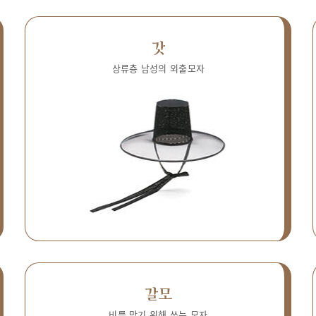
갓
상류층 남성의 외출모자
갈모
비를 막기 위해 쓰는 모자