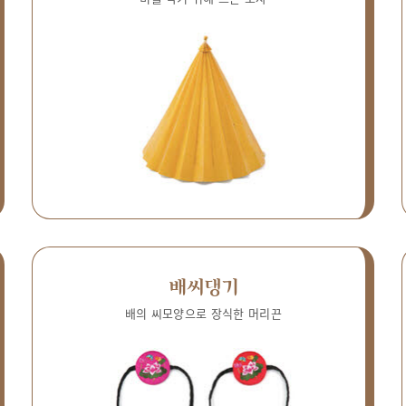
배씨댕기
배의 씨모양으로 장식한 머리끈