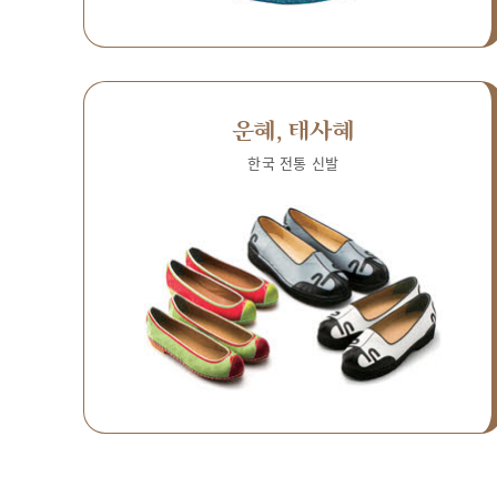
운혜, 태사혜
한국 전통 신발