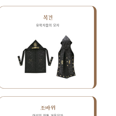
복건
유학자들의 모자
조바위
여성의 전통 겨울모자