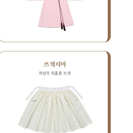
쓰개치마
여성의 외출용 쓰개