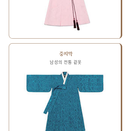
중치막
남성의 전통 겉옷