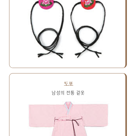
도포
남성의 전통 겉옷