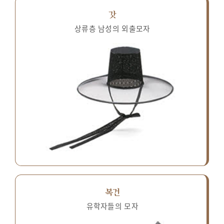
갓
상류층 남성의 외출모자
복건
유학자들의 모자