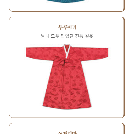
두루마기
남녀 모두 입었던 전통 겉옷
쓰개치마