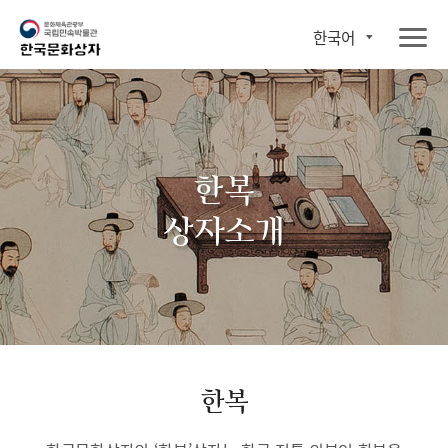
한국어
한복
상자소개
한복