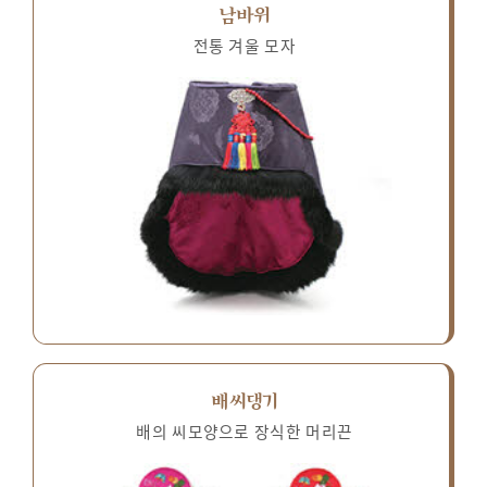
남바위
전통 겨울 모자
배씨댕기
배의 씨모양으로 장식한 머리끈