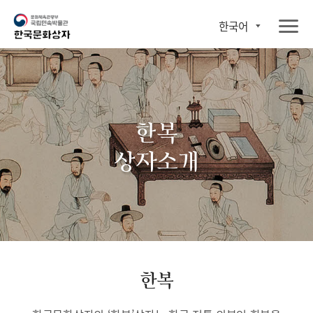
한국어
한복
상자소개
한복