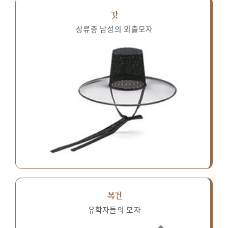
갓
상류층 남성의 외출모자
복건
유학자들의 모자