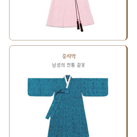
중치막
남성의 전통 겉옷