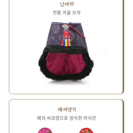
남바위
전통 겨울 모자
배씨댕기
배의 씨모양으로 장식한 머리끈