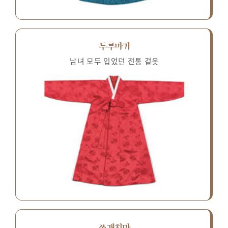
두루마기
남녀 모두 입었던 전통 겉옷
쓰개치마