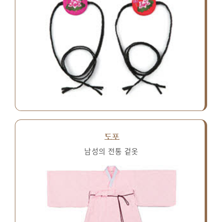
도포
남성의 전통 겉옷