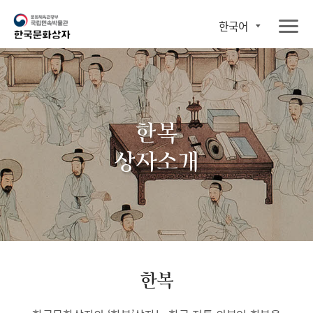
한국어
한복
상자소개
한복