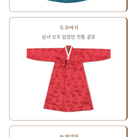
두루마기
남녀 모두 입었던 전통 겉옷
쓰개치마