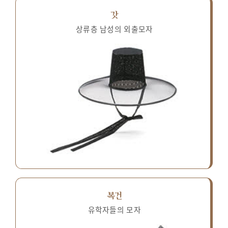
갓
상류층 남성의 외출모자
복건
유학자들의 모자