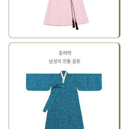
중치막
남성의 전통 겉옷