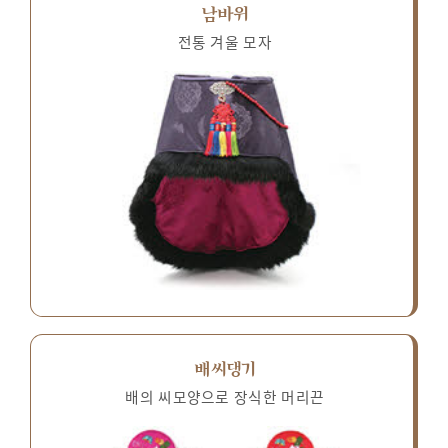
남바위
전통 겨울 모자
배씨댕기
배의 씨모양으로 장식한 머리끈