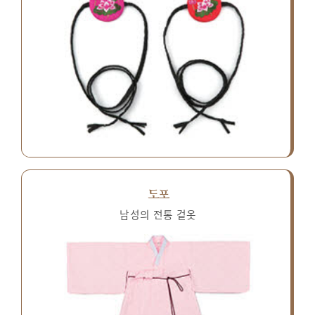
도포
남성의 전통 겉옷