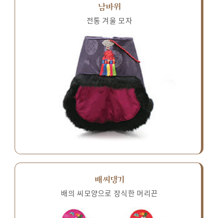
남바위
전통 겨울 모자
배씨댕기
배의 씨모양으로 장식한 머리끈