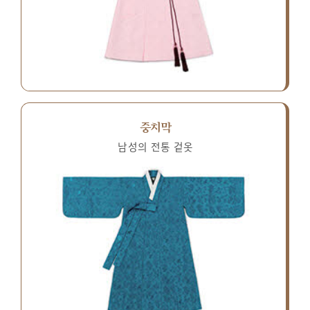
중치막
남성의 전통 겉옷