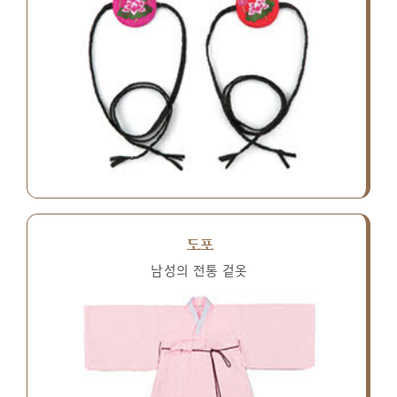
도포
남성의 전통 겉옷