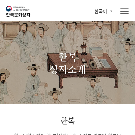
한국어
한복
상자소개
한복