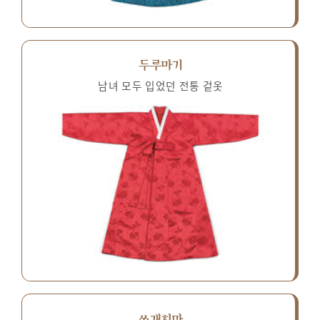
두루마기
남녀 모두 입었던 전통 겉옷
쓰개치마