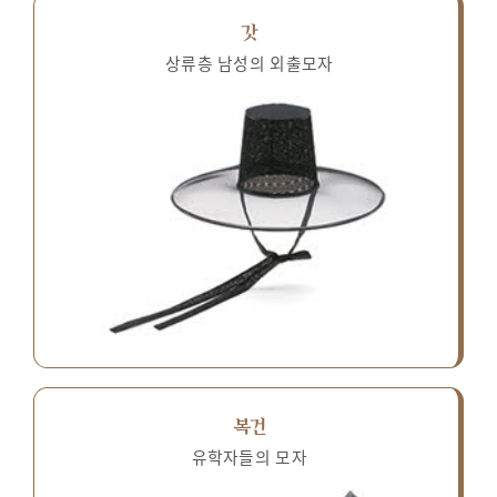
갓
상류층 남성의 외출모자
복건
유학자들의 모자