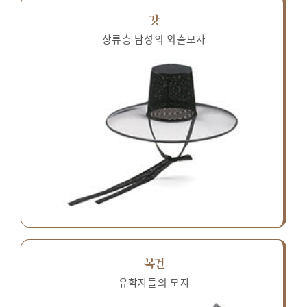
갓
상류층 남성의 외출모자
복건
유학자들의 모자