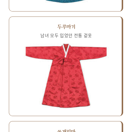
두루마기
남녀 모두 입었던 전통 겉옷
쓰개치마