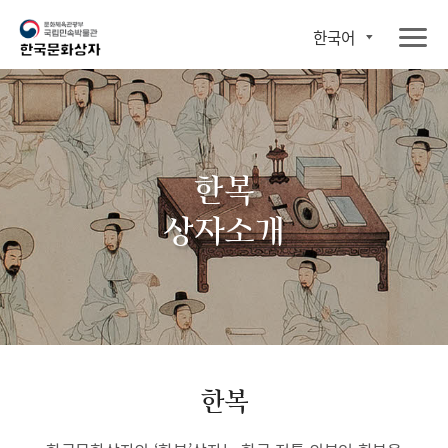
한국어
한복
상자소개
한복