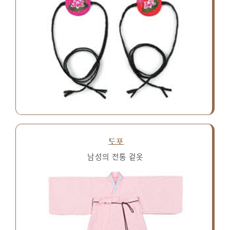
도포
남성의 전통 겉옷