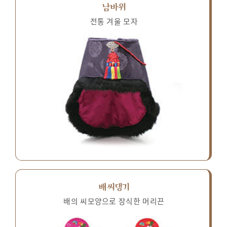
남바위
전통 겨울 모자
배씨댕기
배의 씨모양으로 장식한 머리끈