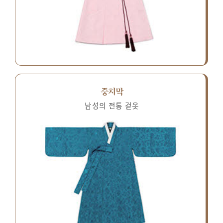
중치막
남성의 전통 겉옷