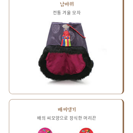
남바위
전통 겨울 모자
배씨댕기
배의 씨모양으로 장식한 머리끈