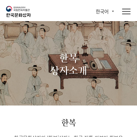
한국어
한복
상자소개
한복