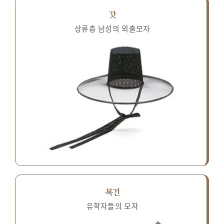
갓
상류층 남성의 외출모자
복건
유학자들의 모자