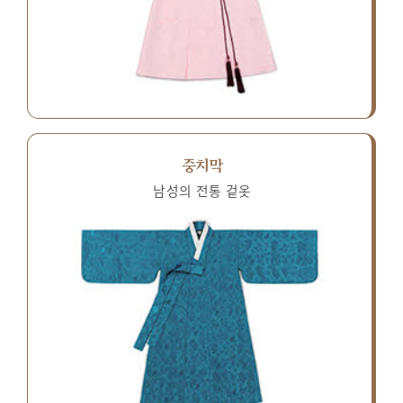
중치막
남성의 전통 겉옷