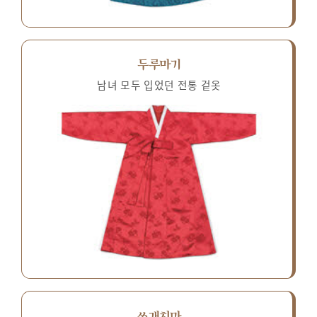
두루마기
남녀 모두 입었던 전통 겉옷
쓰개치마