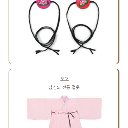
도포
남성의 전통 겉옷