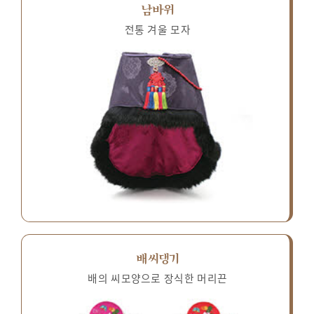
남바위
전통 겨울 모자
배씨댕기
배의 씨모양으로 장식한 머리끈