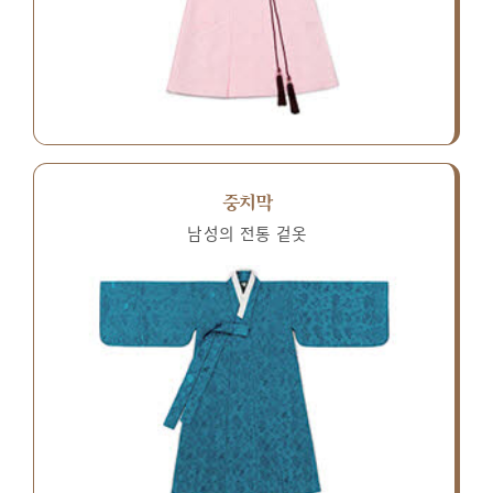
중치막
남성의 전통 겉옷