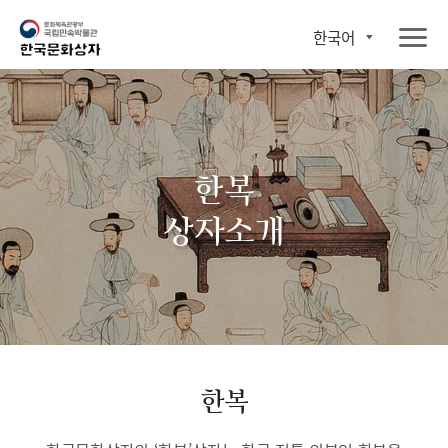
한국어
한복
상자소개
한복