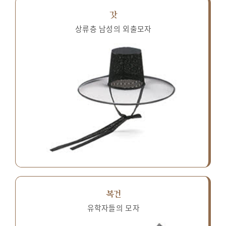
갓
상류층 남성의 외출모자
복건
유학자들의 모자