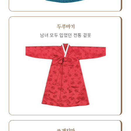
두루마기
남녀 모두 입었던 전통 겉옷
쓰개치마