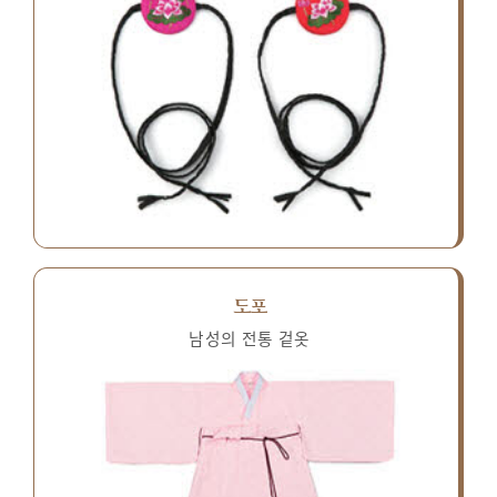
도포
남성의 전통 겉옷