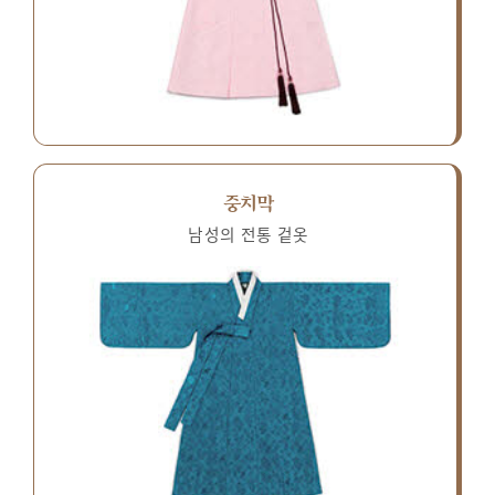
중치막
남성의 전통 겉옷