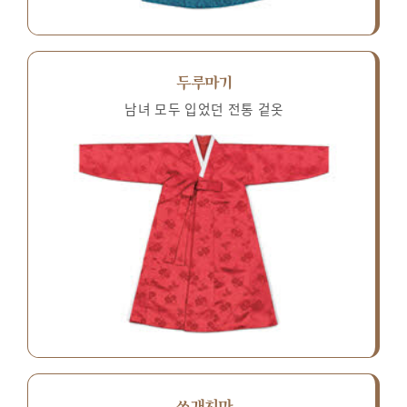
두루마기
남녀 모두 입었던 전통 겉옷
쓰개치마