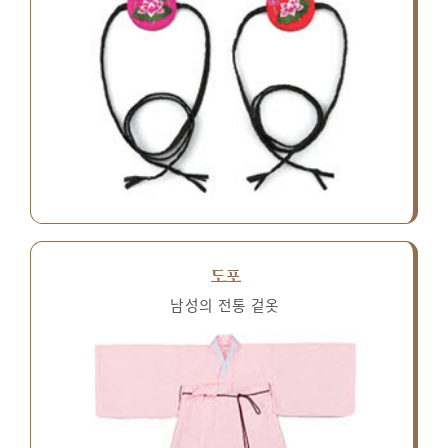
도포
남성의 전통 겉옷