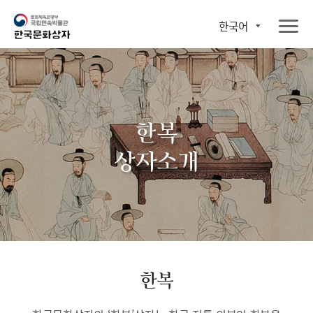
한국어
한복
상자소개
한복