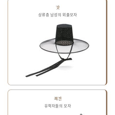
갓
상류층 남성의 외출모자
복건
유학자들의 모자