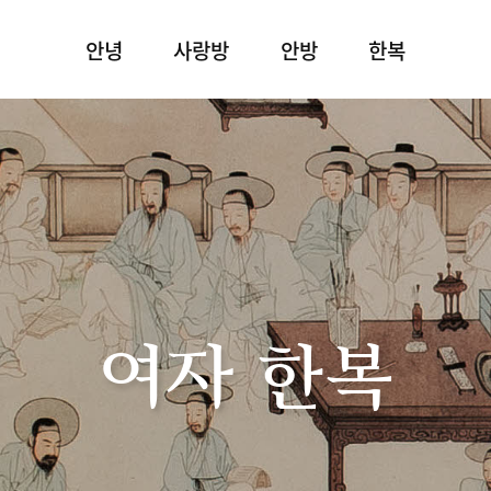
안녕
사랑방
안방
한복
여자 한복