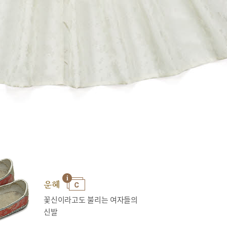
운혜
꽃신이라고도 불리는 여자들의
신발