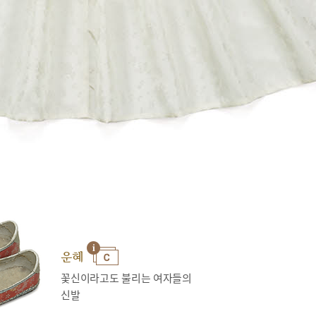
운혜
꽃신이라고도 불리는 여자들의
신발