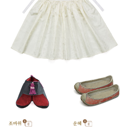
조바위
운혜