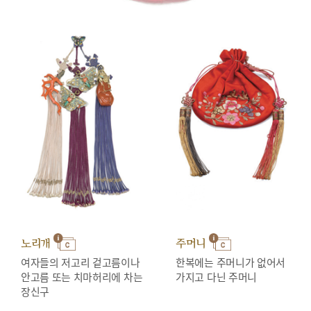
노리개
주머니
여자들의 저고리 겉고름이나
한복에는 주머니가 없어서
안고름 또는 치마허리에 차는
가지고 다닌 주머니
장신구