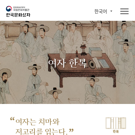
한국어
여자 한복
“
여자는 치마와
”
저고리를 입는다.
한복