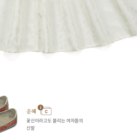
운혜
꽃신이라고도 불리는 여자들의
신발