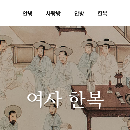
안녕
사랑방
안방
한복
여자 한복