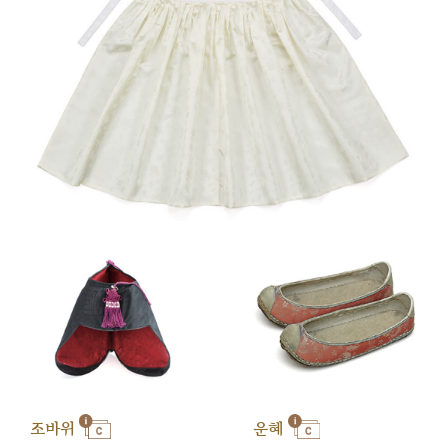
조바위
운혜