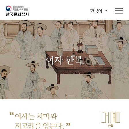
한국어
여자 한복
“
여자는 치마와
”
저고리를 입는다.
한복