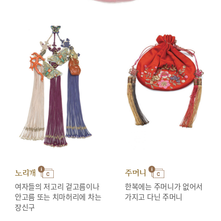
노리개
주머니
여자들의 저고리 겉고름이나
한복에는 주머니가 없어서
안고름 또는 치마허리에 차는
가지고 다닌 주머니
장신구