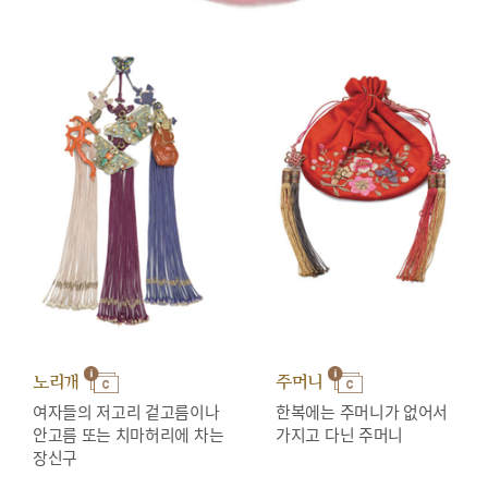
노리개
주머니
여자들의 저고리 겉고름이나
한복에는 주머니가 없어서
안고름 또는 치마허리에 차는
가지고 다닌 주머니
장신구