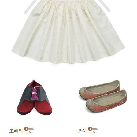
조바위
운혜