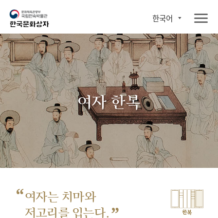
한국어
여자 한복
“
여자는 치마와
”
저고리를 입는다.
한복