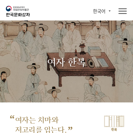
한국어
여자 한복
“
여자는 치마와
”
저고리를 입는다.
한복