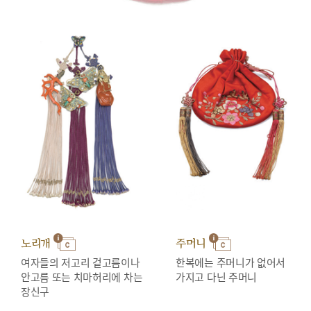
노리개
주머니
여자들의 저고리 겉고름이나
한복에는 주머니가 없어서
안고름 또는 치마허리에 차는
가지고 다닌 주머니
장신구