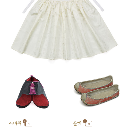
조바위
운혜