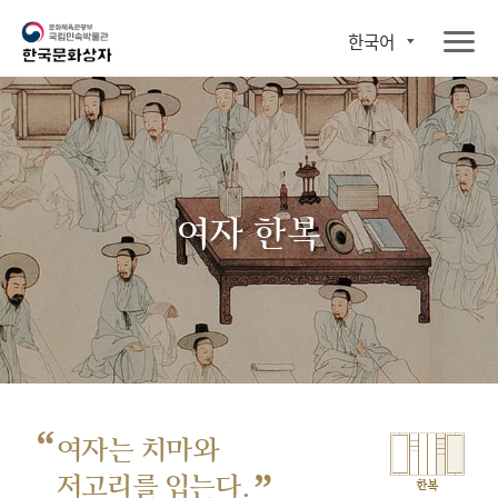
한국어
여자 한복
“
여자는 치마와
”
저고리를 입는다.
한복