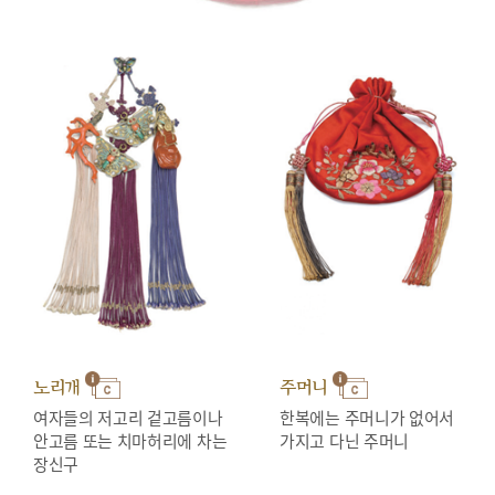
노리개
주머니
여자들의 저고리 겉고름이나
한복에는 주머니가 없어서
안고름 또는 치마허리에 차는
가지고 다닌 주머니
장신구