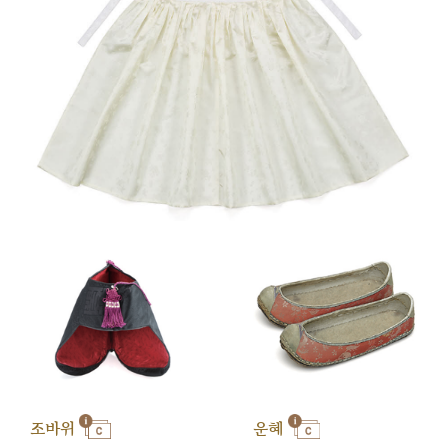
조바위
운혜