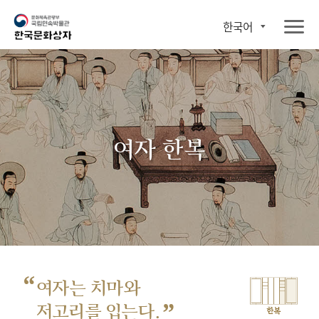
한국어
여자 한복
“
여자는 치마와
”
저고리를 입는다.
한복