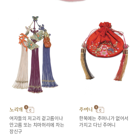
노리개
주머니
여자들의 저고리 겉고름이나
한복에는 주머니가 없어서
안고름 또는 치마허리에 차는
가지고 다닌 주머니
장신구