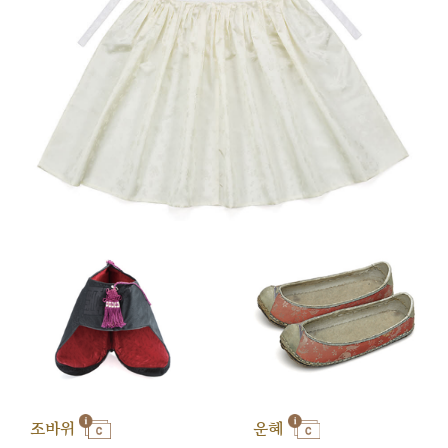
조바위
운혜