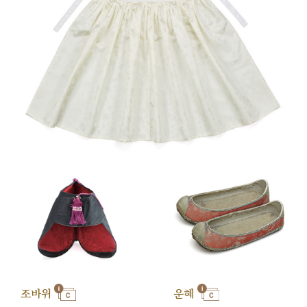
조바위
운혜