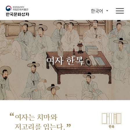
한국어
여자 한복
“
여자는 치마와
”
저고리를 입는다.
한복