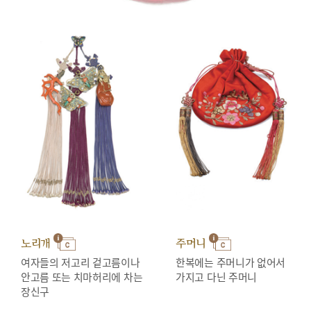
노리개
주머니
여자들의 저고리 겉고름이나
한복에는 주머니가 없어서
안고름 또는 치마허리에 차는
가지고 다닌 주머니
장신구