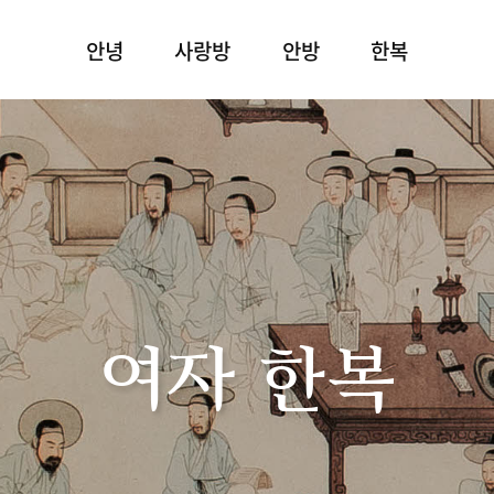
안녕
사랑방
안방
한복
여자 한복