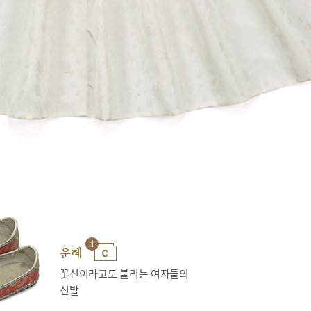
운혜
꽃신이라고도 불리는 여자들의
신발