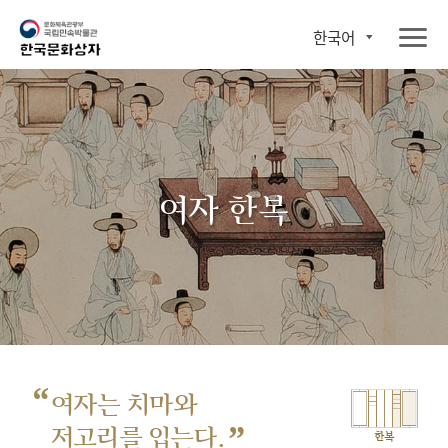
한국어
여자 한복
“
여자는 치마와
”
저고리를 입는다.
한복