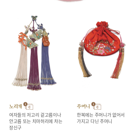
노리개
주머니
여자들의 저고리 겉고름이나
한복에는 주머니가 없어서
안고름 또는 치마허리에 차는
가지고 다닌 주머니
장신구