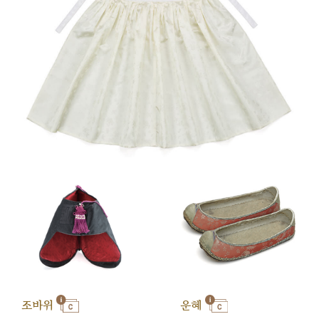
조바위
운혜