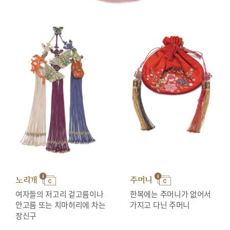
노리개
주머니
여자들의 저고리 겉고름이나
한복에는 주머니가 없어서
안고름 또는 치마허리에 차는
가지고 다닌 주머니
장신구