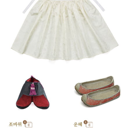
조바위
운혜