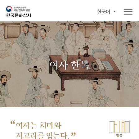
한국어
여자 한복
“
여자는 치마와
”
저고리를 입는다.
한복