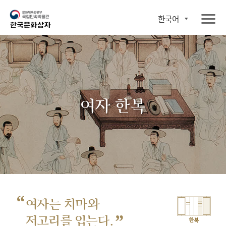
한국어
여자 한복
“
여자는 치마와
”
저고리를 입는다.
한복