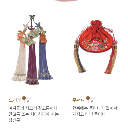
노리개
주머니
여자들의 저고리 겉고름이나
한복에는 주머니가 없어서
안고름 또는 치마허리에 차는
가지고 다닌 주머니
장신구