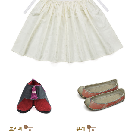
조바위
운혜