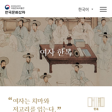
한국어
여자 한복
“
여자는 치마와
”
저고리를 입는다.
한복