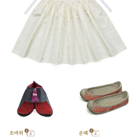
조바위
운혜