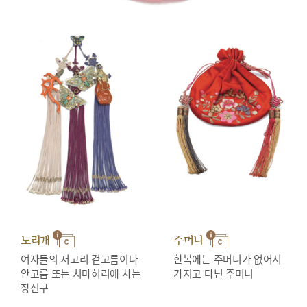
노리개
주머니
여자들의 저고리 겉고름이나
한복에는 주머니가 없어서
안고름 또는 치마허리에 차는
가지고 다닌 주머니
장신구