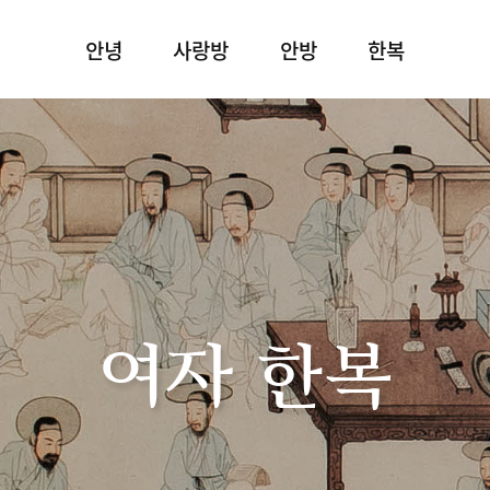
안녕
사랑방
안방
한복
여자 한복