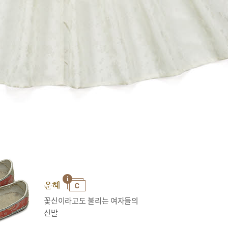
운혜
꽃신이라고도 불리는 여자들의
신발