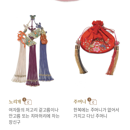
노리개
주머니
여자들의 저고리 겉고름이나
한복에는 주머니가 없어서
안고름 또는 치마허리에 차는
가지고 다닌 주머니
장신구