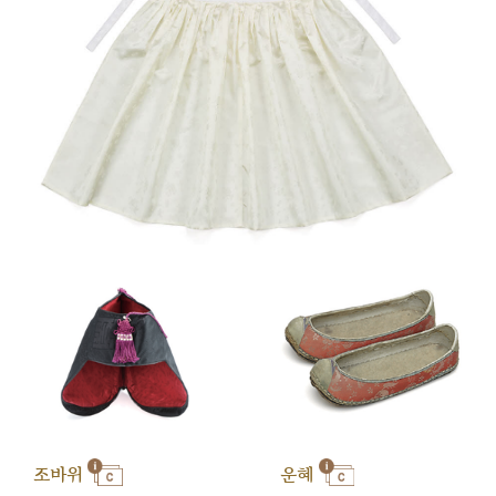
조바위
운혜