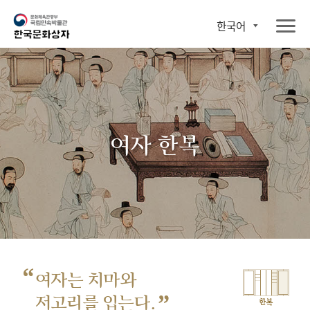
한국어
여자 한복
“
여자는 치마와
”
저고리를 입는다.
한복