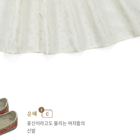
운혜
꽃신이라고도 불리는 여자들의
신발