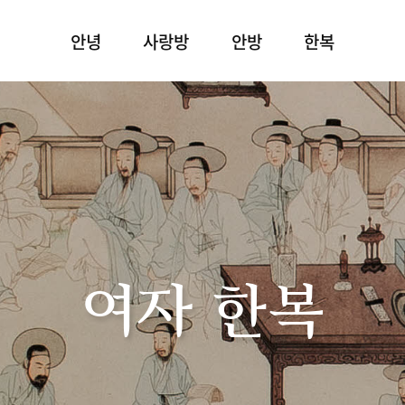
안녕
사랑방
안방
한복
여자 한복