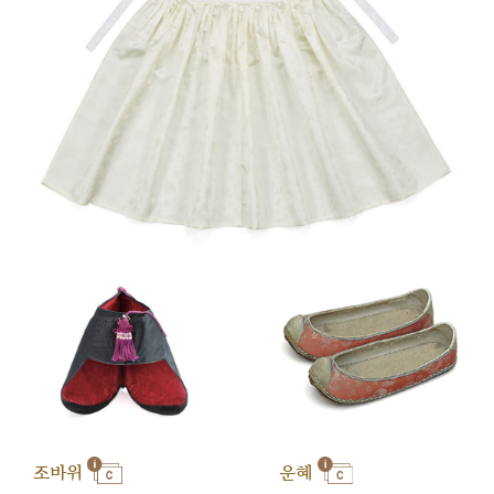
조바위
운혜