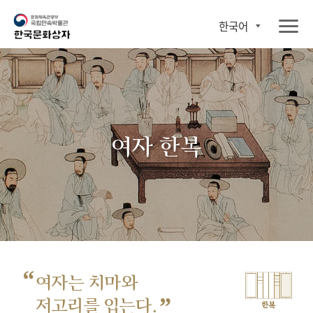
한국어
여자 한복
“
여자는 치마와
”
저고리를 입는다.
한복