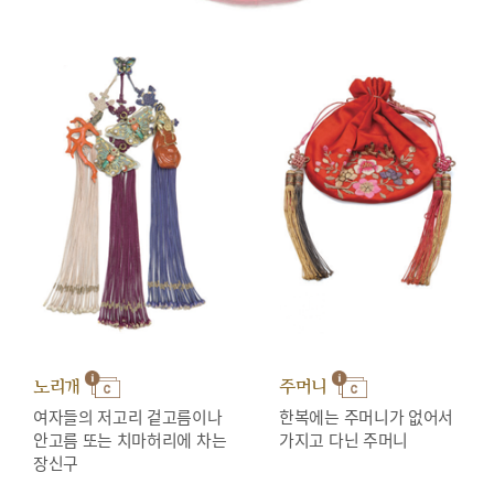
노리개
주머니
여자들의 저고리 겉고름이나
한복에는 주머니가 없어서
안고름 또는 치마허리에 차는
가지고 다닌 주머니
장신구