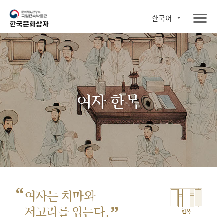
한국어
여자 한복
“
여자는 치마와
”
저고리를 입는다.
한복