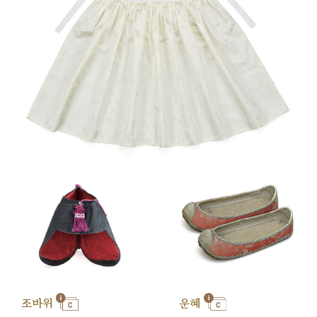
조바위
운혜