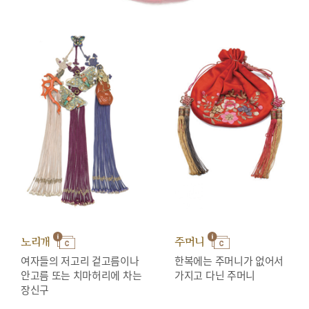
노리개
주머니
여자들의 저고리 겉고름이나
한복에는 주머니가 없어서
안고름 또는 치마허리에 차는
가지고 다닌 주머니
장신구