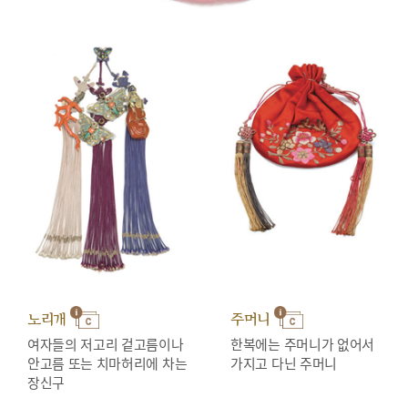
노리개
주머니
여자들의 저고리 겉고름이나
한복에는 주머니가 없어서
안고름 또는 치마허리에 차는
가지고 다닌 주머니
장신구