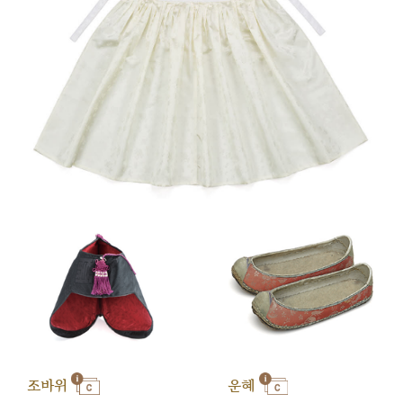
조바위
운혜