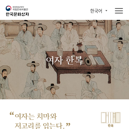
한국어
여자 한복
“
여자는 치마와
”
저고리를 입는다.
한복