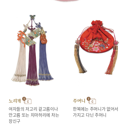
노리개
주머니
여자들의 저고리 겉고름이나
한복에는 주머니가 없어서
안고름 또는 치마허리에 차는
가지고 다닌 주머니
장신구