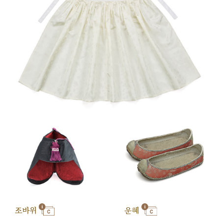
조바위
운혜