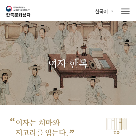
한국어
여자 한복
“
여자는 치마와
”
저고리를 입는다.
한복