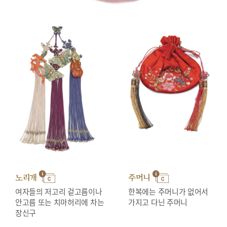
노리개
주머니
여자들의 저고리 겉고름이나
한복에는 주머니가 없어서
안고름 또는 치마허리에 차는
가지고 다닌 주머니
장신구