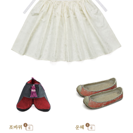
조바위
운혜