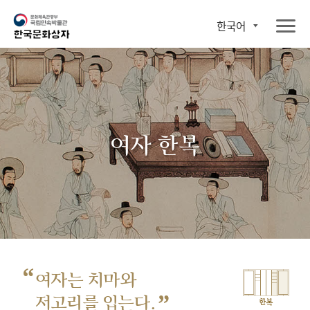
한국어
여자 한복
“
여자는 치마와
”
저고리를 입는다.
한복