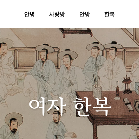
안녕
사랑방
안방
한복
여자 한복