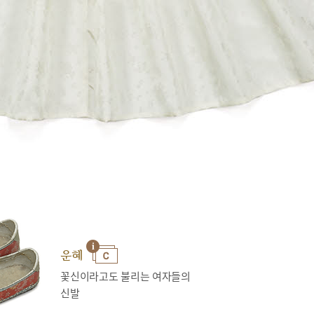
운혜
꽃신이라고도 불리는 여자들의
신발