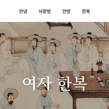
안녕
사랑방
안방
한복
여자 한복