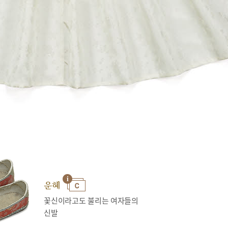
운혜
꽃신이라고도 불리는 여자들의
신발