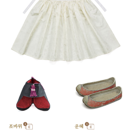
조바위
운혜