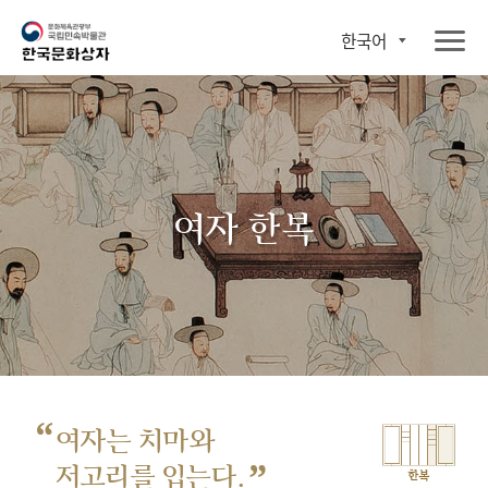
한국어
여자 한복
“
여자는 치마와
”
저고리를 입는다.
한복