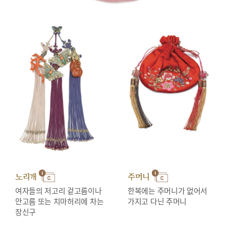
노리개
주머니
여자들의 저고리 겉고름이나
한복에는 주머니가 없어서
안고름 또는 치마허리에 차는
가지고 다닌 주머니
장신구