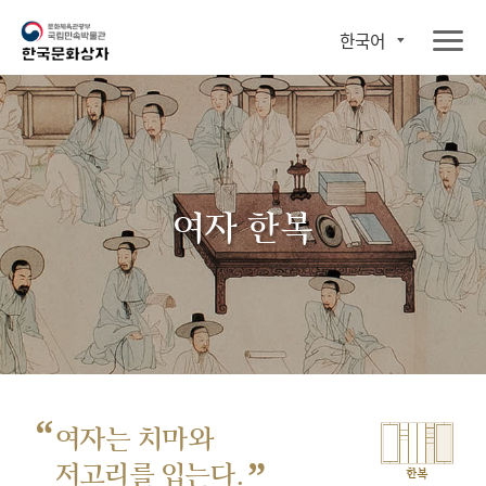
한국어
여자 한복
“
여자는 치마와
”
저고리를 입는다.
한복