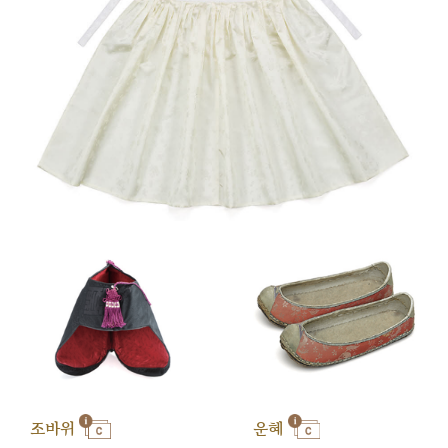
조바위
운혜