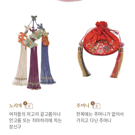
노리개
주머니
여자들의 저고리 겉고름이나
한복에는 주머니가 없어서
안고름 또는 치마허리에 차는
가지고 다닌 주머니
장신구