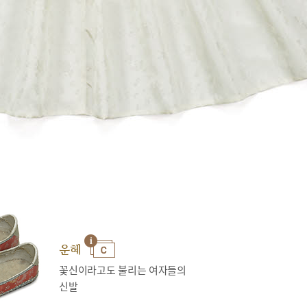
운혜
꽃신이라고도 불리는 여자들의
신발