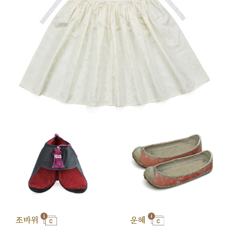
조바위
운혜