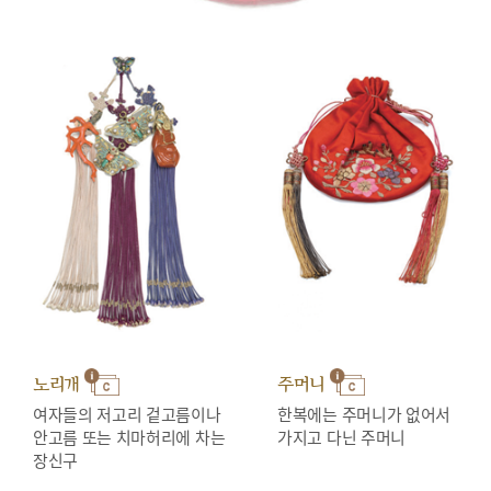
노리개
주머니
여자들의 저고리 겉고름이나
한복에는 주머니가 없어서
안고름 또는 치마허리에 차는
가지고 다닌 주머니
장신구