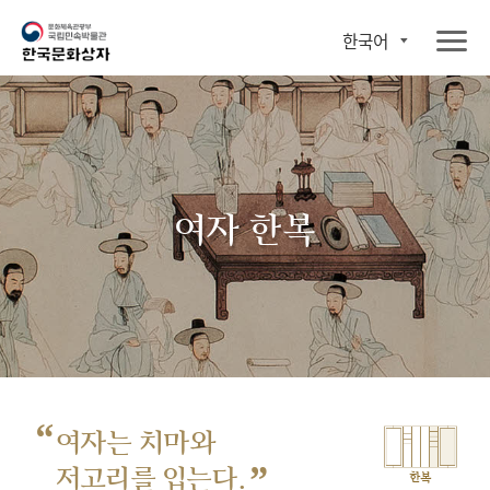
한국어
여자 한복
“
여자는 치마와
”
저고리를 입는다.
한복